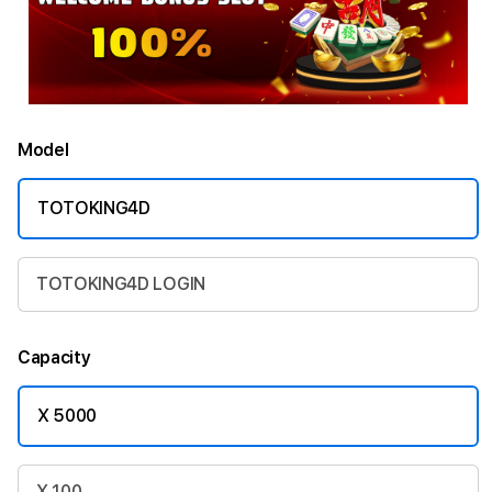
Model
TOTOKING4D
TOTOKING4D LOGIN
Capacity
X 5000
X 100