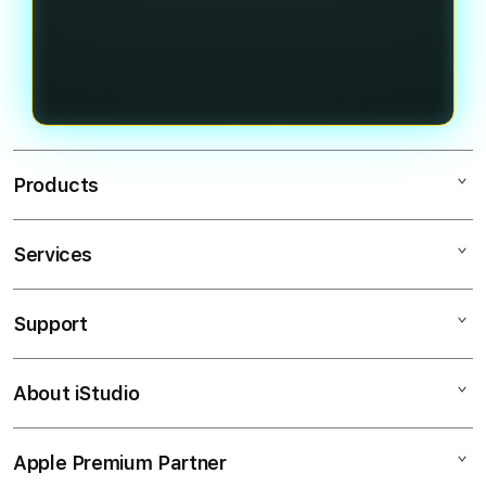
tidak membosankan. Ada banyak
hadiah paling menarik dan
pelanggan yang selalu siap
dan nyaman kapan saja dibutuhkan
pilihan yang bisa didapatkan pemain
menggiurkan untuk menambah
membantu pemain dengan respon
pemain.
dengan syarat dan ketentuan
keseruan bermain sekaligus
cepat dan juga pelayanan ramah
mudah.
memberikan pengalaman berkesan
sehingga membuat setiap kendala
yang penuh dengan tantangan juga
maupun pertanyaan pemain dapat
lebih kompetitif.
ditangani secara lebih nyaman dan
Products
juga profesional.
Services
TOTOKING4D
SLOT GACOR
Support
AppleCare+
SLOT GACOR
Corporate
SLOT ONLINE
About iStudio
My Account
Slot Gacor
SITUS SLOT
Collection & Delivery
Elush Service Provider
BANDAR SLOT
Apple Premium Partner
About Us
Returns & Exchanges