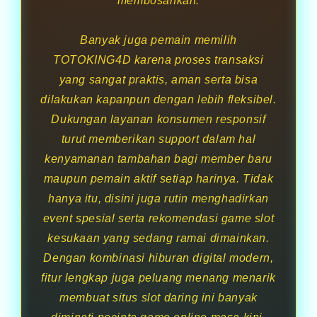
membosankan.
Banyak juga pemain memilih
TOTOKING4D karena proses transaksi
yang sangat praktis, aman serta bisa
dilakukan kapanpun dengan lebih fleksibel.
Dukungan layanan konsumen responsif
turut memberikan support dalam hal
kenyamanan tambahan bagi member baru
maupun pemain aktif setiap harinya. Tidak
hanya itu, disini juga rutin menghadirkan
event spesial serta rekomendasi game slot
kesukaan yang sedang ramai dimainkan.
Dengan kombinasi hiburan digital modern,
fitur lengkap juga peluang menang menarik
membuat situs slot daring ini banyak