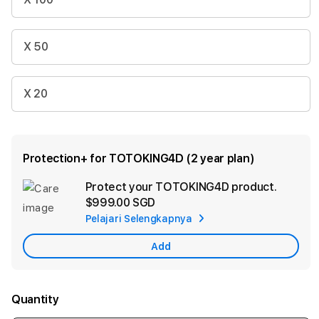
X 50
X 20
Protection+ for TOTOKING4D (2 year plan)
Protect your TOTOKING4D product.
Ad
$999.00 SGD
App
Pelajari Selengkapnya
Car
Add
Quantity